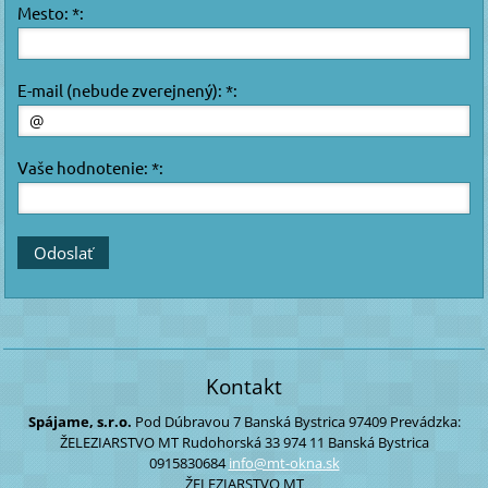
Mesto: *:
E-mail (nebude zverejnený): *:
Vaše hodnotenie: *:
Kontakt
Spájame, s.r.o.
Pod Dúbravou 7
Banská Bystrica
97409
Prevádzka:
ŽELEZIARSTVO MT
Rudohorská 33
974 11 Banská Bystrica
0915830684
info@mt-
okna.sk
ŽELEZIARSTVO MT