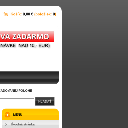
Košík:
0,00 €
(položiek:
0
)
OŽADOVANEJ POLOHE
HĽADAŤ
MENU
Úvodná stránka