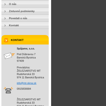
O nás
Zmluvné podmienky
Povedali o nás
Kontakt
KONTAKT
Spájame, s.r.o.
Pod Dúbravou 7
Banská Bystrica
97409
Prevádzka:
ŽELEZIARSTVO MT
Rudohorská 33
974 11 Banská Bystrica
info@mt-
okna.sk
0915830684
ŽELEZIARSTVO MT
Rudohorská 33