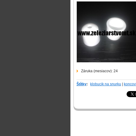
Záruka (mesiacov):
24
Štítky
:
klobucik na snurku
|
koncov